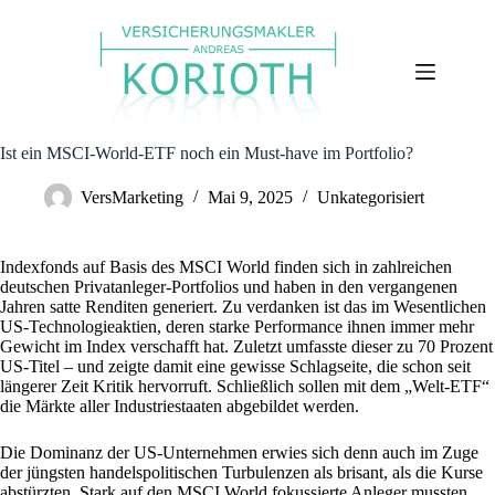
Zum
Inhalt
springen
Ist ein MSCI-World-ETF noch ein Must-have im Portfolio?
VersMarketing
Mai 9, 2025
Unkategorisiert
Indexfonds auf Basis des MSCI World finden sich in zahlreichen
deutschen Privatanleger-Portfolios und haben in den vergangenen
Jahren satte Renditen generiert. Zu verdanken ist das im Wesentlichen
US-Technologieaktien, deren starke Performance ihnen immer mehr
Gewicht im Index verschafft hat. Zuletzt umfasste dieser zu 70 Prozent
US-Titel – und zeigte damit eine gewisse Schlagseite, die schon seit
längerer Zeit Kritik hervorruft. Schließlich sollen mit dem „Welt-ETF“
die Märkte aller Industriestaaten abgebildet werden.
Die Dominanz der US-Unternehmen erwies sich denn auch im Zuge
der jüngsten handelspolitischen Turbulenzen als brisant, als die Kurse
abstürzten. Stark auf den MSCI World fokussierte Anleger mussten