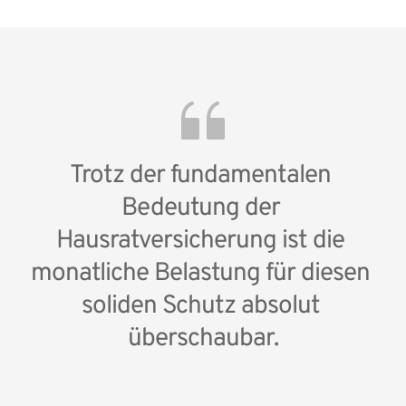
den Einbruch sofort der Polizei und erstellen Sie 
kümmern uns.
die neue Wohnfläche und überprüfen Sie bei der 
eine ausführliche Liste aller gestohlenen 
Gelegenheit, ob die Versicherungssumme noch 
Gegenstände.
ausreicht.
Trotz der fundamentalen 
Bedeutung der 
Hausratversicherung ist die 
monatliche Belastung für diesen 
soliden Schutz absolut 
überschaubar.