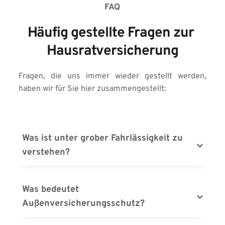
FAQ
Häufig gestellte Fragen zur 
Hausratversicherung
Fragen, die uns immer wieder gestellt werden, 
haben wir für Sie hier zusammengestellt:
Was ist unter grober Fahrlässigkeit zu 
verstehen?
Grob fahrlässig handeln Sie, wenn Sie unüberlegt 
handeln. Zünden Sie beispielsweise eine Kerze an 
Was bedeutet 
und verlassen anschließend für längere Zeit den 
Außenversicherungsschutz?
Raum, ist ein folgender Brand aufgrund grober 