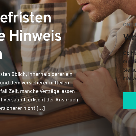
efristen
ONLI
e Hinweis
Ver
n
Ob Ne
nützl
Sie a
sten üblich, innerhalb derer ein
mal v
n und dem Versicherer mitteilen
all Zeit, manche Verträge lassen
st versäumt, erlischt der Anspruch
rsicherer nicht […]