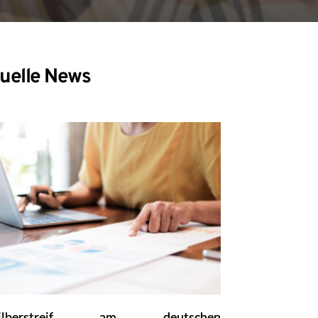
uelle News
ilberstreif am deutschen