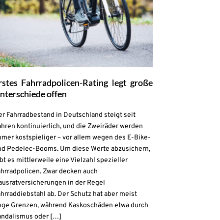
rstes Fahrradpolicen-Rating legt große
nterschiede offen
r Fahrradbestand in Deutschland steigt seit
hren kontinuierlich, und die Zweiräder werden
mmer kostspieliger – vor allem wegen des E-Bike-
nd Pedelec-Booms. Um diese Werte abzusichern,
bt es mittlerweile eine Vielzahl spezieller
ahrradpolicen. Zwar decken auch
ausratversicherungen in der Regel
hrraddiebstahl ab. Der Schutz hat aber meist
nge Grenzen, während Kaskoschäden etwa durch
andalismus oder […]