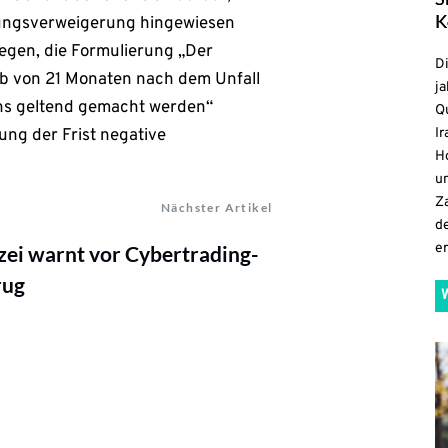
K
stungsverweigerung hingewiesen
egen, die Formulierung „Der
D
lb von 21 Monaten nach dem Unfall
ja
 uns geltend gemacht werden“
Qu
ung der Frist negative
Ir
H
un
Z
Nächster Artikel
d
e
zei warnt vor Cybertrading-
rug