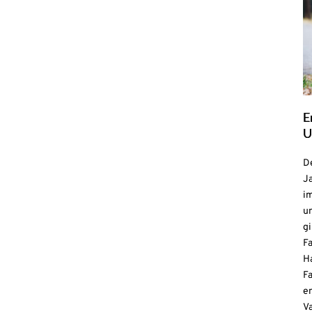
E
U
De
Ja
i
u
gi
F
H
Fa
e
V