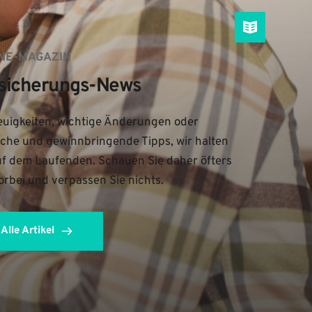
NE-MAGAZIN
sicherungs-News
uigkeiten, wichtige Änderungen oder 
iche und gewinnbringende Tipps, wir halten 
uf dem Laufenden. Schauen Sie daher öfters 
orbei und verpassen Sie nichts.
Alle Artikel