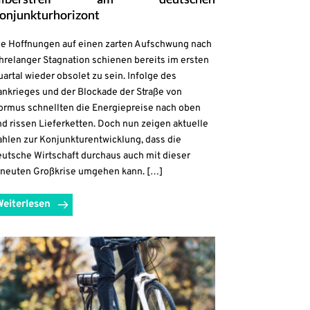
onjunkturhorizont
ie Hoffnungen auf einen zarten Aufschwung nach
hrelanger Stagnation schienen bereits im ersten
artal wieder obsolet zu sein. Infolge des
ankrieges und der Blockade der Straße von
ormus schnellten die Energiepreise nach oben
d rissen Lieferketten. Doch nun zeigen aktuelle
ahlen zur Konjunkturentwicklung, dass die
eutsche Wirtschaft durchaus auch mit dieser
rneuten Großkrise umgehen kann. […]
Weiterlesen