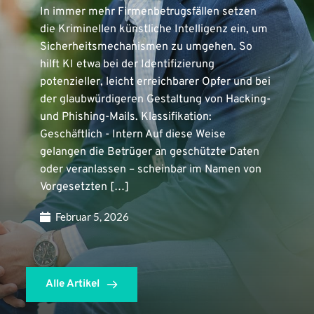
In immer mehr Firmenbetrugsfällen setzen
die Kriminellen künstliche Intelligenz ein, um
Sicherheitsmechanismen zu umgehen. So
hilft KI etwa bei der Identifizierung
potenzieller, leicht erreichbarer Opfer und bei
der glaubwürdigeren Gestaltung von Hacking-
und Phishing-Mails. Klassifikation:
Geschäftlich - Intern Auf diese Weise
gelangen die Betrüger an geschützte Daten
oder veranlassen – scheinbar im Namen von
Vorgesetzten […]
Februar 5, 2026
Alle Artikel