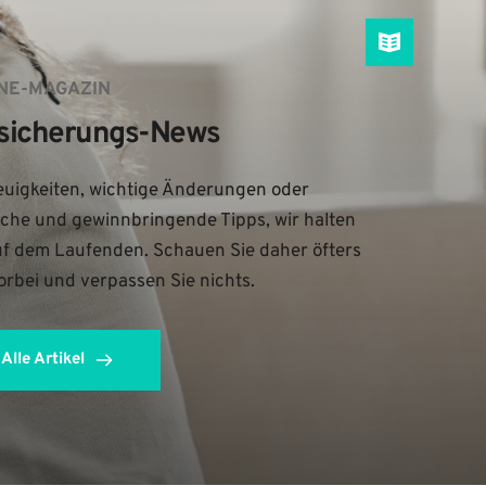
NE-MAGAZIN
sicherungs-News
uigkeiten, wichtige Änderungen oder 
iche und gewinnbringende Tipps, wir halten 
uf dem Laufenden. Schauen Sie daher öfters 
orbei und verpassen Sie nichts.
Alle Artikel