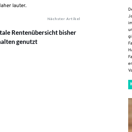
aher lauter.
De
Ja
Nächster Artikel
i
u
tale Rentenübersicht bisher
gi
alten genutzt
F
H
Fa
e
V