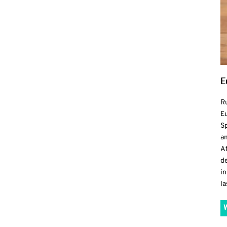
E
R
Eu
S
a
At
de
in
la