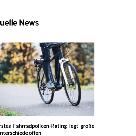
uelle News
rstes Fahrradpolicen-Rating legt große
nterschiede offen