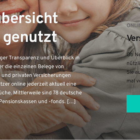
übersicht
ONLI
 genutzt
Ver
Ob Ne
rger Transparenz und Überblick in
nützl
er die einzelnen Belege von
Sie a
e und privaten Versicherungen
mal v
er online jederzeit aktuell eine
he. Mittlerweile sind 78 deutsche
Pensionskassen und -fonds. […]