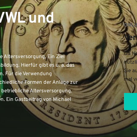
 VWL und
ONLI
Ver
Ob Ne
 Altersversorgung. Ein Ziel
nützl
ldung. Hierfür gibt es u. a. das
Sie a
n. Für die Verwendung
mal v
hiedliche Formen der Anlage zur
 betriebliche Altersversorgung.
en. Ein Gastbeitrag von Michael