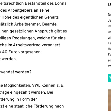
tsrechtlich Bestandteil des Lohns
U
g des Arbeitgebers an seine
De
 Höhe des eigentlichen Gehalts
Ja
ätzlich Arbeitnehmer, Beamte,
i
inen gesetzlichen Anspruch gibt es
u
eiligen Regelungen, welche für eine
gi
F
che im Arbeitsvertrag verankert
H
h 40 Euro vorgesehen;
Fa
t werden.
e
V
rwendet werden?
e Möglichkeiten. VWL können z. B.
räge eingezahlt werden. Bei
rderung in Form der
zt eine staatliche Förderung nach