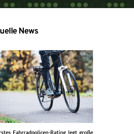
uelle News
rstes Fahrradpolicen-Rating legt große