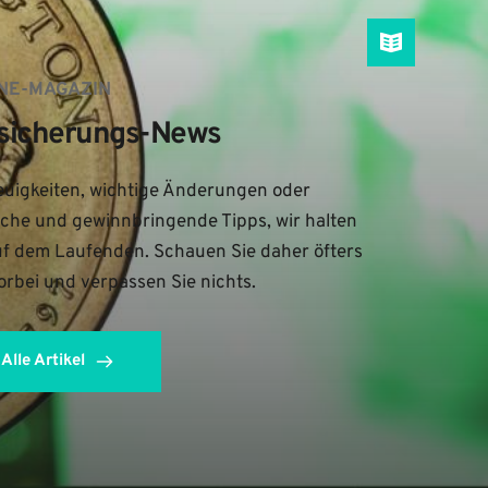
NE-MAGAZIN
sicherungs-News
uigkeiten, wichtige Änderungen oder 
iche und gewinnbringende Tipps, wir halten 
uf dem Laufenden. Schauen Sie daher öfters 
orbei und verpassen Sie nichts.
Alle Artikel