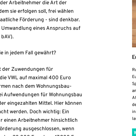
der Arbeitnehmer die Art der
m sie erfolgen soll, frei wählen
aatliche Förderung - sind denkbar.
r Umwandlung eines Anspruchs auf
 bAV).
ie in jedem Fall gewährt?
E
nt der Zuwendungen für
R
Eu
d die VWL auf maximal 400 Euro
S
arformen nach dem Wohnungsbau-
a
bei Aufwendungen für Wohnungsbau
At
er eingezahlten Mittel. Hier können
de
cht werden. Doch wichtig: Ein
in
la
r einen Arbeitnehmer hinsichtlich
Förderung ausgeschlossen, wenn